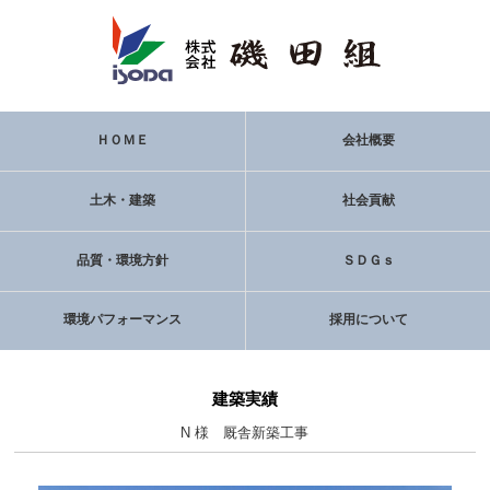
ＨＯＭＥ
会社概要
土木・建築
社会貢献
品質・環境方針
ＳＤＧｓ
環境パフォーマンス
採用について
建築実績
N 様 厩舎新築工事