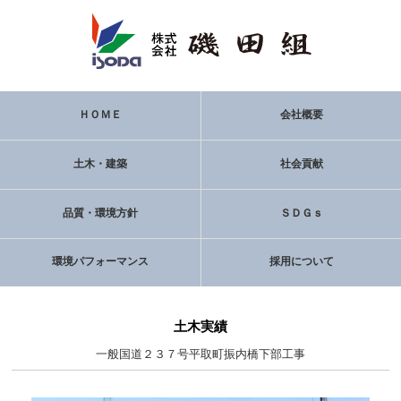
ＨＯＭＥ
会社概要
土木・建築
社会貢献
品質・環境方針
ＳＤＧｓ
環境パフォーマンス
採用について
土木実績
一般国道２３７号平取町振内橋下部工事