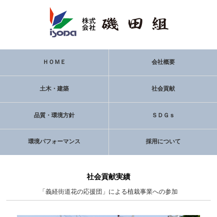
ＨＯＭＥ
会社概要
土木・建築
社会貢献
品質・環境方針
ＳＤＧｓ
環境パフォーマンス
採用について
社会貢献実績
「義経街道花の応援団」による植栽事業への参加