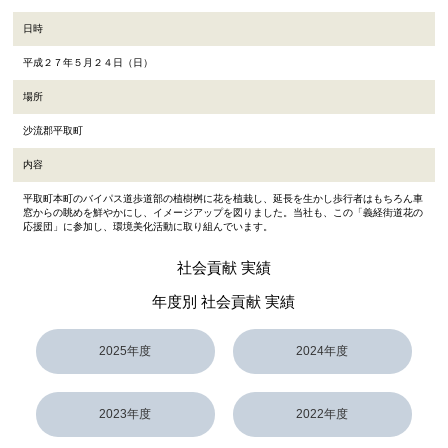
日時
平成２７年５月２４日（日）
場所
沙流郡平取町
内容
平取町本町のバイパス道歩道部の植樹桝に花を植栽し、延長を生かし歩行者はもちろん車
窓からの眺めを鮮やかにし、イメージアップを図りました。当社も、この「義経街道花の
応援団」に参加し、環境美化活動に取り組んでいます。
社会貢献 実績
年度別 社会貢献 実績
2025年度
2024年度
2023年度
2022年度